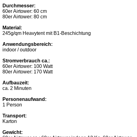
Durchmesser:
60er Airtower: 60 cm
80er Airtower: 80 cm
Material:
245g/qm Heavytent mit B1-Beschichtung
Anwendungsbereich:
indoor / outdoor
Stromverbrauch ca.:
60er Airtower: 100 Watt
80er Airtower: 170 Watt
Aufbauzeit:
ca. 2 Minuten
Personenaufwand:
1 Person
Transport:
Karton
Gewicht: