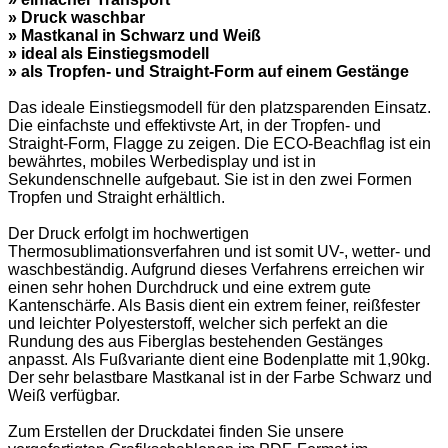
» Druck waschbar
» Mastkanal in Schwarz und Weiß
» ideal als Einstiegsmodell
» als Tropfen- und Straight-Form auf einem Gestänge
Das ideale Einstiegsmodell für den platzsparenden Einsatz.
Die einfachste und effektivste Art, in der Tropfen- und
Straight-Form, Flagge zu zeigen.
Die ECO-Beachflag ist ein
bewährtes, mobiles Werbedisplay und ist in
Sekundenschnelle aufgebaut.
Sie ist in den zwei Formen
Tropfen und Straight erhältlich.
Der Druck erfolgt im hochwertigen
Thermosublimationsverfahren und ist somit UV-, wetter- und
waschbeständig.
Aufgrund dieses Verfahrens erreichen wir
einen sehr hohen Durchdruck und eine extrem gute
Kantenschärfe.
Als Basis dient ein extrem feiner, reißfester
und leichter Polyesterstoff, welcher sich perfekt an die
Rundung des aus Fiberglas bestehenden Gestänges
anpasst.
Als Fußvariante dient eine Bodenplatte mit 1,90kg.
Der sehr belastbare Mastkanal ist in der Farbe Schwarz und
Weiß verfügbar.
Zum Erstellen der Druckdatei finden Sie unsere