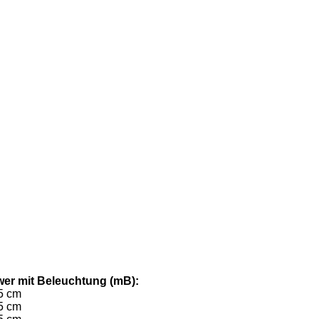
er mit Beleuchtung (mB):
5 cm
5 cm