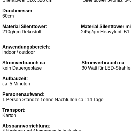
Silenttower 320: 320 cm Silenttower 345mB: 34
Durchmesser:
60cm
Material Silenttower:
Material Silenttower m
210g/qm Dekostoff 245g/qm Heavytent, B1
Anwendungsbereich:
indoor / outdoor
Stromverbrauch ca.:
Stromverbrauch ca.:
kein Dauergebläse 30 Watt für LED-Strahle
Aufbauzeit:
ca. 5 Minuten
Personenaufwand:
1 Person Standzeit ohne Nachfüllen ca.: 14 Tage
Transport:
Karton
Abspannvorrichtung: