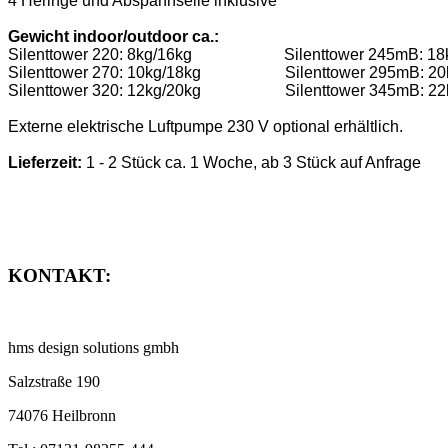
4 Heringe und Abspannseile inklusive
Gewicht indoor/outdoor ca.:
Silenttower 220: 8kg/16kg Silenttower 245mB: 18
Silenttower 270: 10kg/18kg Silenttower 295mB: 20
Silenttower 320: 12kg/20kg Silenttower 345mB: 22
Externe elektrische Luftpumpe 230 V optional erhältlich.
Lieferzeit:
1 - 2 Stück ca. 1 Woche, ab 3 Stück auf Anfrage
KONTAKT:
hms design solutions gmbh
Salzstraße 190
74076 Heilbronn