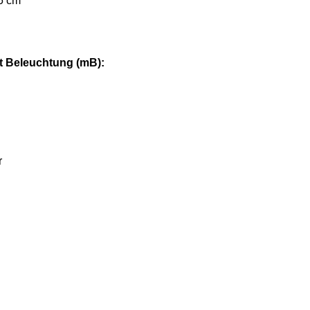
5 cm
it Beleuchtung (mB):
r